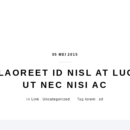
05 MEI 2015
LAOREET ID NISL AT LU
UT NEC NISI AC
in
Link
.
Uncategorized
Tag
lorem
.
sit