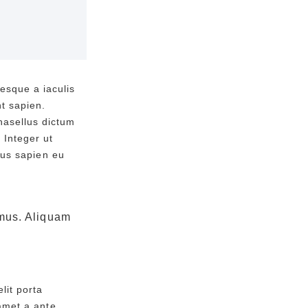
tesque a iaculis
nt sapien.
Phasellus dictum
 Integer ut
ibus sapien eu
imus. Aliquam
lit porta
 amet a ante.