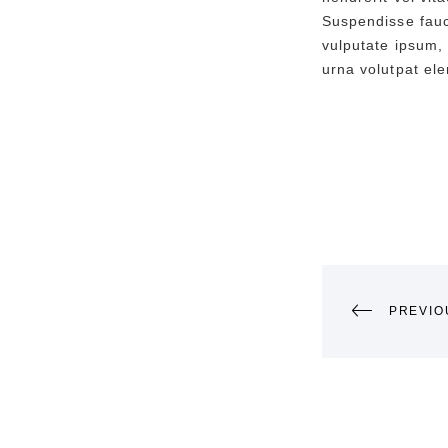
Suspendisse fauc
vulputate ipsum, 
urna volutpat el
POST
PREVIO
NAVI