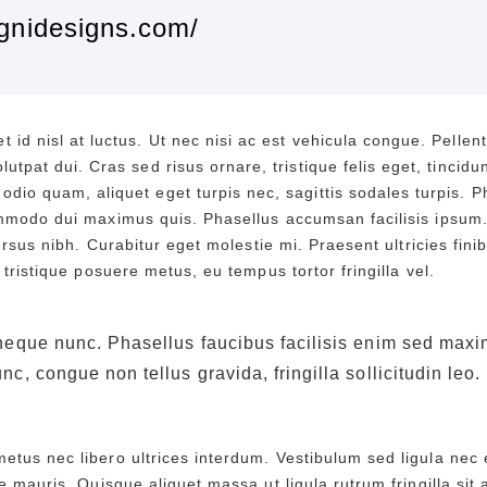
agnidesigns.com/
t id nisl at luctus. Ut nec nisi ac est vehicula congue. Pellen
olutpat dui. Cras sed risus ornare, tristique felis eget, tincidu
odio quam, aliquet eget turpis nec, sagittis sodales turpis. 
ommodo dui maximus quis. Phasellus accumsan facilisis ipsum.
 cursus nibh. Curabitur eget molestie mi. Praesent ultricies fin
r tristique posuere metus, eu tempus tortor fringilla vel.
neque nunc. Phasellus faucibus facilisis enim sed max
c, congue non tellus gravida, fringilla sollicitudin leo.
tus nec libero ultrices interdum. Vestibulum sed ligula nec e
ae mauris. Quisque aliquet massa ut ligula rutrum fringilla sit