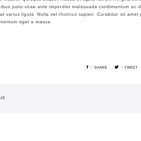
ibus justo vitae ante imperdiet malesuada condimentum ac du
at varius ligula. Nulla vel rhoncus sapien. Curabitur sit amet
ementum eget a massa.
- SHARE
- TWEET
US
GATION