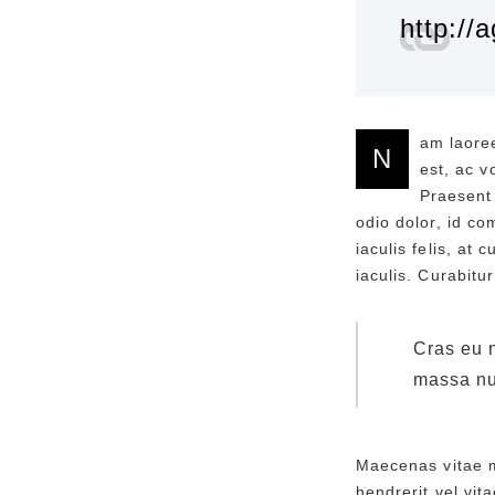
http://
am laoree
N
est, ac v
Praesent 
odio dolor, id c
iaculis felis, at
iaculis. Curabitu
Cras eu 
massa nun
Maecenas vitae me
hendrerit vel vit